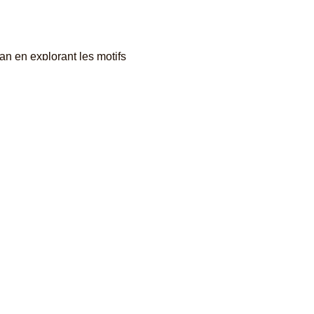
jan en explorant les motifs
 micro-entrepreneuses,
 concentre sur les marchés
ersonnes venues de toute la
o : Barbara John) offrent un
 culturelle qui en résultent.