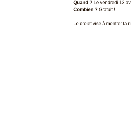
Quand ?
Le vendredi 12 avr
Combien ?
Gratuit !
Le projet vise à montrer la r
migratoires qui caractérisen
producteurs de musique et 
animés de la ville, notamme
Côte d'Ivoire et d'Afrique d
aperçu fascinant et immersif 
Crédits Texte : Goethe Insti
Crédits Photo: Abidjan.net