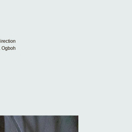
irection
ka Ogboh