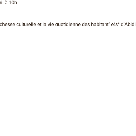
il à 10h
ichesse culturelle et la vie quotidienne des habitant( e)s* d'Abid
t la ville à travers des interviews avec intellectuels, designers,
chefs embrassant une nouvelle gastronomie africaine. Ogboh se
nt celui du quartier d'Adjamé, où se côtoient chaque jour des p
e l'Ouest. Les sons et les images capturés sur ces marchés (vidé
(scénographie : Clémence Farrell) de l'urbanité et de la diversité
tut Abidjan