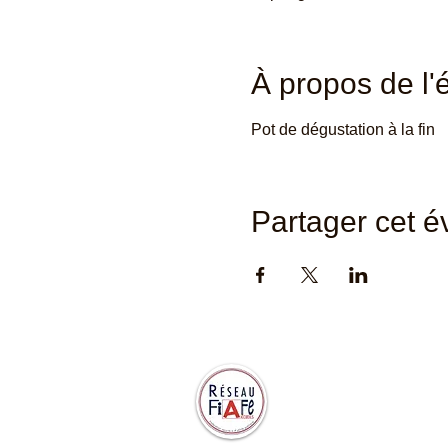
À propos de l
Pot de dégustation à la fin
Partager cet 
Abidjan Accueil est membre de
la Fédération Internationale des
Accueils Français et
Francophones d’expatriés
(FIAFE), fédération reconnue
d’utilité publique.