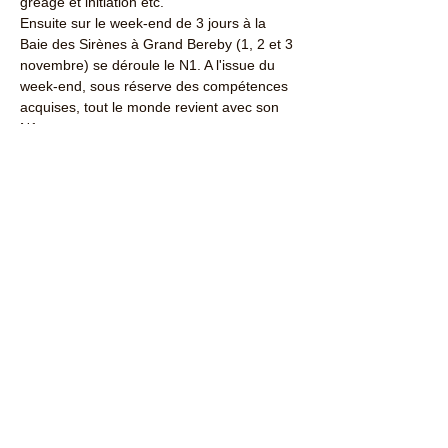
gréage et initiation etc.
Ensuite sur le week-end de 3 jours à la 
Baie des Sirènes à Grand Bereby (1, 2 et 3 
novembre) se déroule le N1. A l'issue du 
week-end, sous réserve des compétences 
acquises, tout le monde revient avec son 
N1.
Afficher plus
Partager cet événement
Contactez-nous : ​
+225 07 59 19 95 08