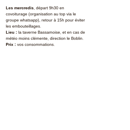
Les mercredis
, départ 9h30 en 
covoiturage (organisation au top via le 
groupe whatsapp), retour à 15h pour éviter 
les embouteillages.
Lieu :
 la taverne Bassamoise, et en cas de 
météo moins clémente, direction le Boblin.
Prix :
 vos consommations.
Partager cet événement
Contactez-nous : ​
+225 07 59 19 95 08
contactabidjanaccueil@gmail.com