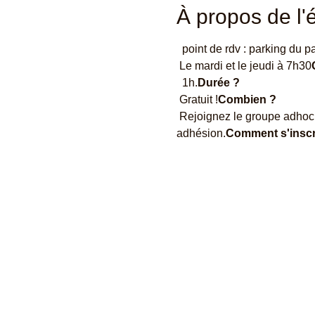
À propos de l
  point de rdv : parking du
 Le mardi et le jeudi à 7h30
  1h.
Durée ?
 Gratuit !
Combien ?
 Rejoignez le groupe adhoc sur la communauté whatsapp d'Abidjan Accueil, auquel vous aurez accès après 
adhésion.
Comment s'inscr