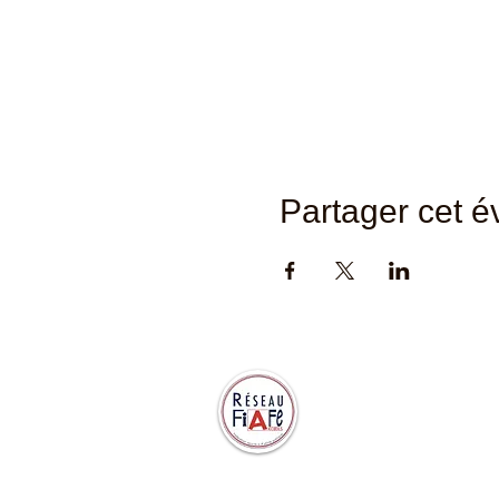
Partager cet 
Abidjan Accueil est membre de
la Fédération Internationale des
Accueils Français et
Francophones d’expatriés
(FIAFE), fédération reconnue
d’utilité publique.