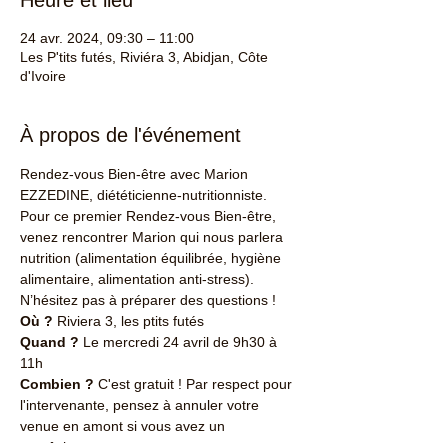
Heure et lieu
24 avr. 2024, 09:30 – 11:00
Les P'tits futés, Riviéra 3, Abidjan, Côte
d'Ivoire
À propos de l'événement
Rendez-vous Bien-être avec Marion 
EZZEDINE, diététicienne-nutritionniste.
Pour ce premier Rendez-vous Bien-être, 
venez rencontrer Marion qui nous parlera 
nutrition (alimentation équilibrée, hygiène 
alimentaire, alimentation anti-stress). 
N’hésitez pas à préparer des questions !
Où ?
 Riviera 3, les ptits futés
Quand ?
 Le mercredi 24 avril de 9h30 à 
11h
Combien ?
 C'est gratuit ! Par respect pour 
l'intervenante, pensez à annuler votre 
venue en amont si vous avez un 
empêchement. 