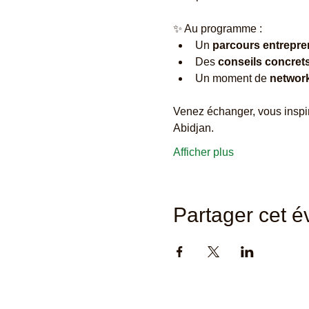
✨ Au programme :
Un 
parcours entrepren
Des 
conseils concret
Un moment de 
network
Venez échanger, vous inspire
Abidjan. 
Afficher plus
Partager cet 
Abidjan Accueil est membre de