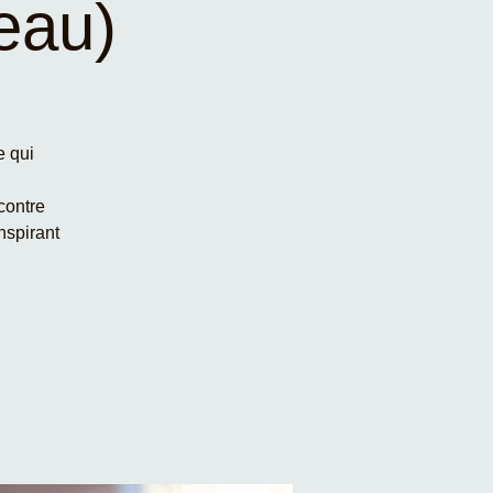
teau)
e qui
contre
nspirant