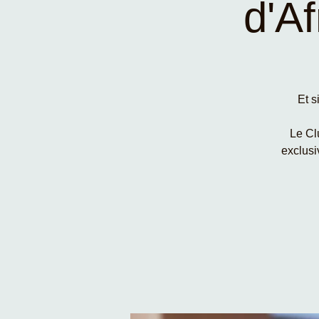
d'Af
Et s
Le Cl
exclusi