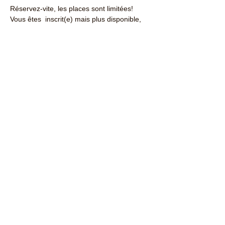
Réservez-vite, les places sont limitées!
Vous êtes  inscrit(e) mais plus disponible, 
N’oubliez pas d’annuler 48h au plus tard 
avant le jour du café, il y va des finances 
de l’association🙏
Partager cet événement
Contactez-nous : ​
+225 07 59 19 95 08
contactabidjanaccueil@gmail.com
Réseaux sociaux :