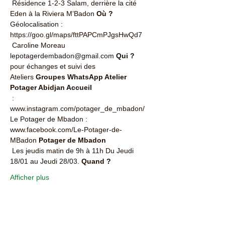
 Résidence 1-2-3 Salam, derrière la cité 
Eden à la Riviera M’Badon 
Où ?
Géolocalisation : 
https://goo.gl/maps/fttPAPCmPJgsHwQd7 
 Caroline Moreau 
lepotagerdembadon@gmail.com 
Qui ?
pour échanges et suivi des 
Ateliers 
Groupes WhatsApp Atelier 
Potager Abidjan Accueil 
 : 
www.instagram.com/potager_de_mbadon/ 
Le Potager de Mbadon : 
www.facebook.com/Le-Potager-de-
MBadon 
Potager de Mbadon
 Les jeudis matin de 9h à 11h Du Jeudi 
18/01 au Jeudi 28/03. 
Quand ?
Afficher plus