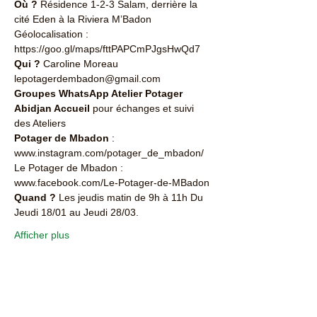
Où ?
 Résidence 1-2-3 Salam, derrière la 
cité Eden à la Riviera M’Badon 
Géolocalisation : 
https://goo.gl/maps/fttPAPCmPJgsHwQd7 
Qui ?
 Caroline Moreau 
lepotagerdembadon@gmail.com 
Groupes WhatsApp Atelier Potager 
Abidjan Accueil 
pour échanges et suivi 
des Ateliers 
Potager de Mbadon
 : 
www.instagram.com/potager_de_mbadon/ 
Le Potager de Mbadon : 
www.facebook.com/Le-Potager-de-MBadon 
Quand ?
 Les jeudis matin de 9h à 11h Du 
Jeudi 18/01 au Jeudi 28/03. 
Afficher plus
Partager cet événement