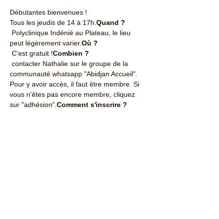
Débutantes bienvenues !
Tous les jeudis de 14 à 17h.
Quand ? 
 Polyclinique Indénié au Plateau, le lieu 
peut légèrement varier.
Où ?
 C'est gratuit !
Combien ?
 contacter Nathalie sur le groupe de la 
communauté whatsapp "Abidjan Accueil". 
Pour y avoir accès, il faut être membre. Si 
vous n'êtes pas encore membre, cliquez 
sur "adhésion".
Comment s'inscrire ?
Partager cet événement
Contactez-nous : ​