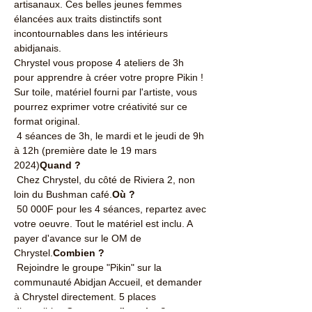
artisanaux. Ces belles jeunes femmes 
élancées aux traits distinctifs sont 
incontournables dans les intérieurs 
abidjanais.
Chrystel vous propose 4 ateliers de 3h 
pour apprendre à créer votre propre Pikin ! 
Sur toile, matériel fourni par l'artiste, vous 
pourrez exprimer votre créativité sur ce 
format original.
 4 séances de 3h, le mardi et le jeudi de 9h 
à 12h (première date le 19 mars 
2024)
Quand ?
 Chez Chrystel, du côté de Riviera 2, non 
loin du Bushman café.
Où ?
 50 000F pour les 4 séances, repartez avec 
votre oeuvre. Tout le matériel est inclu. A 
payer d'avance sur le OM de 
Chrystel.
Combien ?
 Rejoindre le groupe "Pikin" sur la 
communauté Abidjan Accueil, et demander 
à Chrystel directement. 5 places 
disponibles.
Comment s'inscrire ?