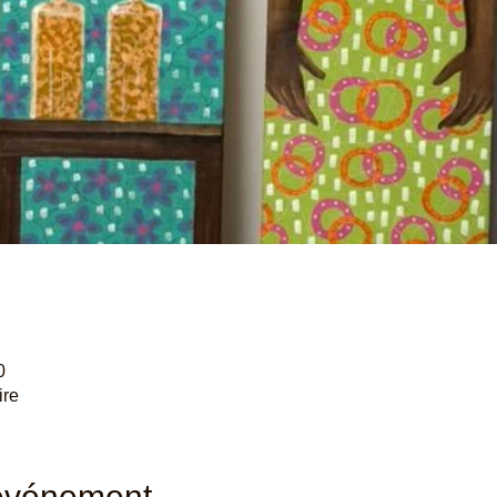
0
ire
'événement