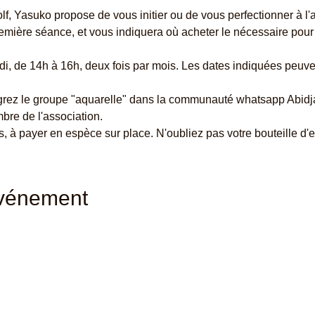
lf, Yasuko propose de vous initier ou de vous perfectionner à l'
première séance, et vous indiquera où acheter le nécessaire pour
i, de 14h à 16h, deux fois par mois. Les dates indiquées peuvent 
égrez le groupe "aquarelle" dans la communauté whatsapp Abidja
re de l'association.
, à payer en espèce sur place. N'oubliez pas votre bouteille d'
événement
Contactez-nous : ​
+225 07 59 19 95 08