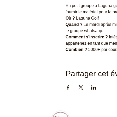
En petit groupe à Laguna go
fournir le matériel pour la 
Où ? 
Laguna Golf
Quand ?
 Le mardi après mid
le groupe whatsapp.
Comment s'inscrire ?
 Int
appartenez en tant que memb
Combien ?
 5000F par cours
Partager cet 
Abidjan Accueil est membre de
la Fédération Internationale des